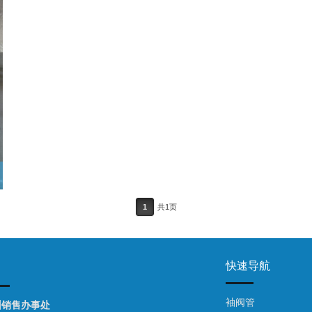
1
共1页
快速导航
袖阀管
州销售办事处